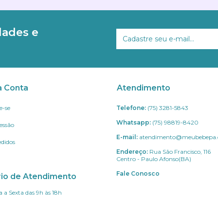
dades e
a Conta
Atendimento
e-se
Telefone:
(75) 3281-5843
Whatsapp:
(75) 98819-8420
Sessão
E-mail:
atendimento@meubebepa.
didos
Endereço:
Rua São Francisco, 116
Centro - Paulo Afonso(BA)
Fale Conosco
rio de Atendimento
 a Sexta das 9h às 18h