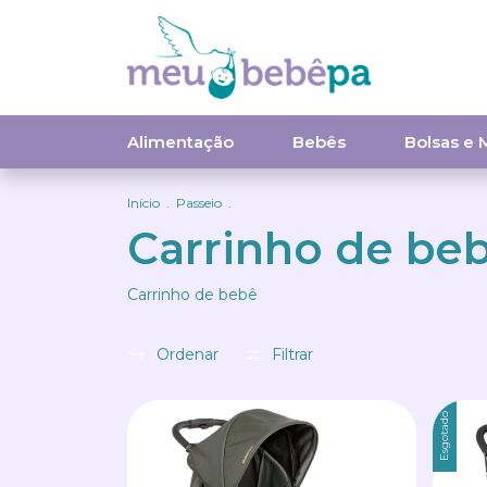
Alimentação
Bebês
Bolsas e 
Início
.
Passeio
.
Carrinho de be
Carrinho de bebê
Ordenar
Filtrar
Esgotado