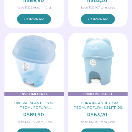
R$89,90
R$63,20
ADOLETA
4
x
de
R$22,48
sem juros
3
x
de
R$21,07
sem juros
COMPRAR
ENVIO IMEDIATO
ENVIO IMEDIATO
LIXEIRA INFANTIL COM
LIXEIRA INFANTIL COM
PEDAL FOFURA
PEDAL FOFURA 6,5 LITROS
TRANSLÚCIDO 12 LITR
ADOLETA
R$89,90
R$63,20
ADOLETA
4
x
de
R$22,48
sem juros
3
x
de
R$21,07
sem juros