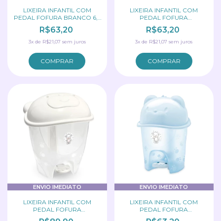
LIXEIRA INFANTIL COM
LIXEIRA INFANTIL COM
PEDAL FOFURA BRANCO 6,5
PEDAL FOFURA
LITROS ADOLETA
TRANSPARENTE BCO 6,
R$63,20
R$63,20
ADOLETA
3
x
de
R$21,07
sem juros
3
x
de
R$21,07
sem juros
ENVIO IMEDIATO
ENVIO IMEDIATO
LIXEIRA INFANTIL COM
LIXEIRA INFANTIL COM
PEDAL FOFURA
PEDAL FOFURA
TRANSPARENTE BRANCO
TRANSLÚCIDO 6,5L ADOLETA