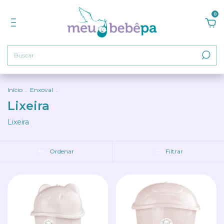
0
Início
.
Enxoval
.
Lixeira
Lixeira
Ordenar
Filtrar