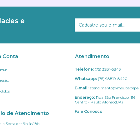
dades e
a Conta
Atendimento
e-se
Telefone:
(75) 3281-5843
Whatsapp:
(75) 98819-8420
Sessão
E-mail:
atendimento@meubebepa.
didos
Endereço:
Rua São Francisco, 116
Centro - Paulo Afonso(BA)
Fale Conosco
rio de Atendimento
 a Sexta das 9h às 18h