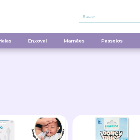
Malas
Enxoval
Mamães
Passeios