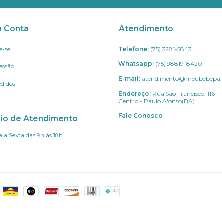
a Conta
Atendimento
e-se
Telefone:
(75) 3281-5843
Whatsapp:
(75) 98819-8420
Sessão
E-mail:
atendimento@meubebepa.
didos
Endereço:
Rua São Francisco, 116
Centro - Paulo Afonso(BA)
Fale Conosco
rio de Atendimento
 a Sexta das 9h às 18h